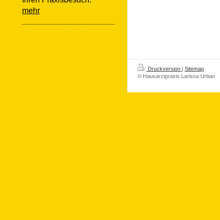
mehr
Druckversion
|
Sitemap
© Hausarztpraxis Larissa Urban